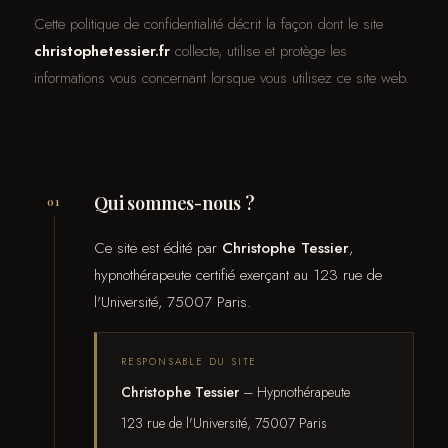
Sommeil
Cette politique de confidentialité décrit la façon dont le site
Gestion du poids
christophetessier.fr
collecte, utilise et protège les
informations vous concernant lorsque vous utilisez ce site web.
Coaching
Entreprise & CE
Qui sommes-nous ?
01
Programme de supervision
Ce site est édité par
Christophe Tessier
,
hypnothérapeute certifié exerçant au 123 rue de
Vidéos d'hypnose
l'Université, 75007 Paris.
Guide thérapie
RESPONSABLE DU SITE
Christophe Tessier
– Hypnothérapeute
123 rue de l'Université, 75007 Paris
Tome 1