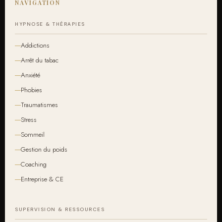
NAVIGATION
HYPNOSE & THÉRAPIES
Addictions
Arrêt du tabac
Anxiété
Phobies
Traumatismes
Stress
Sommeil
Gestion du poids
Coaching
Entreprise & CE
SUPERVISION & RESSOURCES