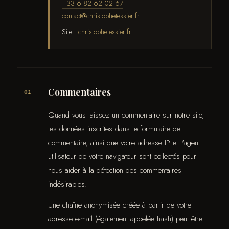
+33 6 82 62 02 67
·
Tome 2
contact@christophetessier.fr
Site :
christophetessier.fr
Commentaires
02
Quand vous laissez un commentaire sur notre site,
les données inscrites dans le formulaire de
commentaire, ainsi que votre adresse IP et l'agent
+33 6 82 62 02 67
Paris 7e · Invalides
utilisateur de votre navigateur sont collectés pour
nous aider à la détection des commentaires
indésirables.
Une chaîne anonymisée créée à partir de votre
adresse e-mail (également appelée hash) peut être