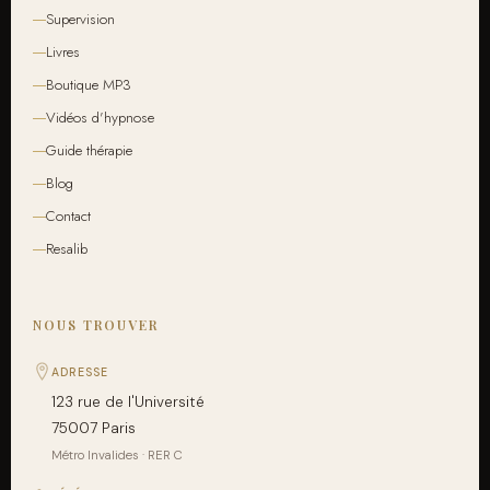
Supervision
Livres
Boutique MP3
Vidéos d'hypnose
Guide thérapie
Blog
Contact
Resalib
NOUS TROUVER
ADRESSE
123 rue de l'Université
75007 Paris
Métro Invalides · RER C