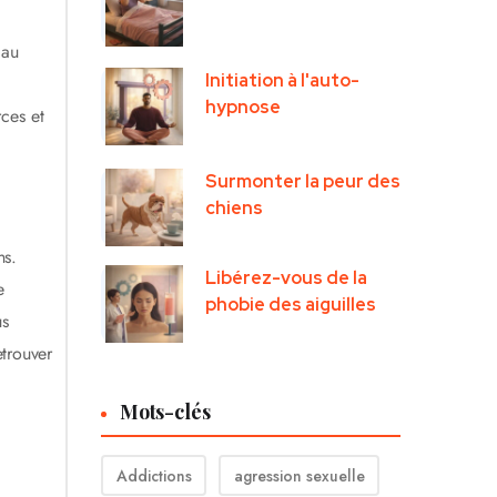
 au
Initiation à l'auto-
hypnose
ces et
Surmonter la peur des
chiens
ns.
Libérez-vous de la
e
phobie des aiguilles
us
etrouver
Mots-clés
Addictions
agression sexuelle