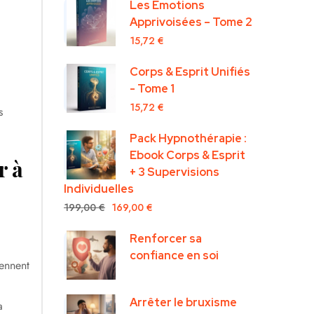
Les Émotions
Apprivoisées – Tome 2
15,72
€
Corps & Esprit Unifiés
- Tome 1
15,72
€
s
Pack Hypnothérapie :
Ebook Corps & Esprit
r à
+ 3 Supervisions
Individuelles
199,00
€
169,00
€
Renforcer sa
confiance en soi
iennent
Arrêter le bruxisme
a