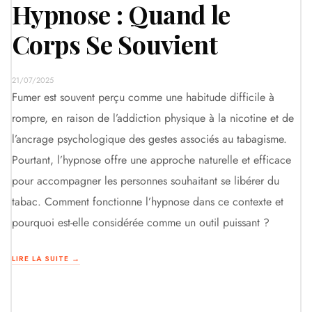
Hypnose : Quand le
Tome 1
Corps Se Souvient
Tome 2
21/07/2025
Fumer est souvent perçu comme une habitude difficile à
rompre, en raison de l’addiction physique à la nicotine et de
l’ancrage psychologique des gestes associés au tabagisme.
Pourtant, l’hypnose offre une approche naturelle et efficace
pour accompagner les personnes souhaitant se libérer du
tabac. Comment fonctionne l’hypnose dans ce contexte et
pourquoi est-elle considérée comme un outil puissant ?
+33 6 82 62 02 67
Paris 7e · Invalides
LIRE LA SUITE →