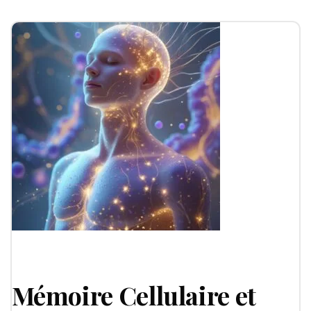
Sommeil
Gestion du poids
Coaching
Entreprise & CE
Programme de supervision
Vidéos d'hypnose
Guide thérapie
Mémoire Cellulaire et